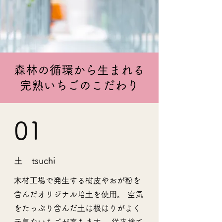
森林の循環から生まれる
完熟いちごのこだわり
01
土 tsuchi
⽊材⼯場で発⽣する樹⽪やおが粉を
含んだオリジナル培⼟を使⽤。 空気
をたっぷり含んだ⼟は根はりがよく