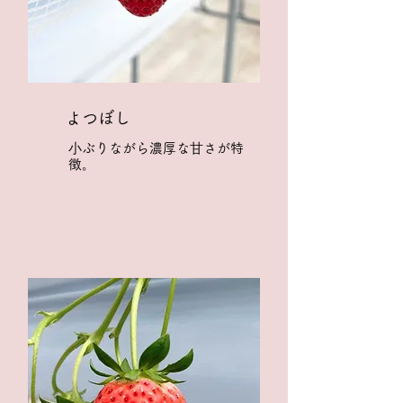
よつぼし
⼩ぶりながら濃厚な⽢さが特
徴。