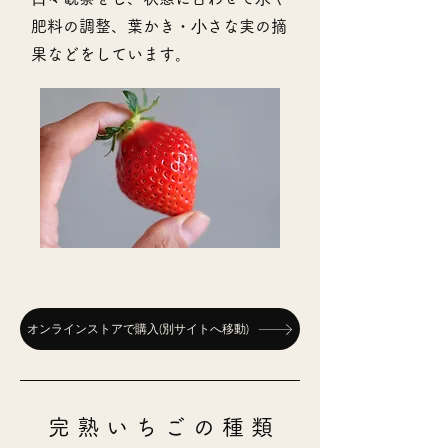
肥料の調整、葉かき・⼩さな実の摘
果などをしています。
オンラインストアで購入(別サイトへ移動)
完 熟 い ち ご の 種 類