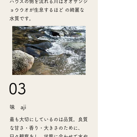
ハウスの側を流れる川はオオサンシ
ョウウオが⽣息するほど の綺麗な
⽔質です。
03
味 aji
最も⼤切にしているのは品質。良質
な⽢さ・⾹り・⼤きさのために、
⽇々観察をし、状態に合わせて⽔や