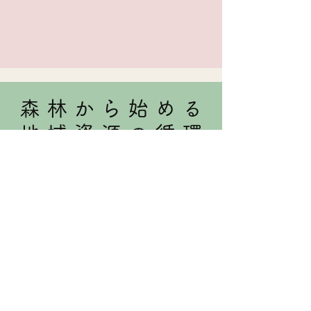
森 林 か ら 始 め る
地 域 資 源 の 循 環
⻄粟倉村では、先⼈から受け継いだ森林を
資源として⼤切に育て続ける「百年の森林
構想」を掲げており、 林業が盛んに⾏わ
れています。私たちエーゼログループは、
森林から⽣まれる価値を取り出し、⼈と⾃
然を つなぐ、豊かな「未来の⾥⼭」づく
りに挑戦しています。